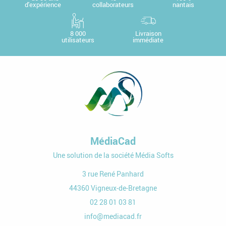
d'expérience
collaborateurs
nantais
8 000
Livraison
utilisateurs
immédiate
MédiaCad
Une solution de la société Média Softs
3 rue René Panhard
44360
Vigneux-de-Bretagne
02 28 01 03 81
info@mediacad.fr