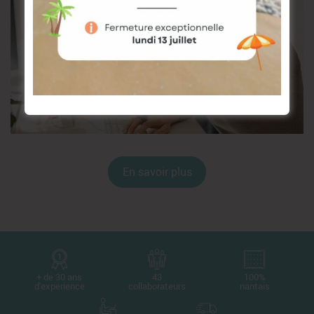
En savoir plus
+ de 30 ans
43
100%
d'expérience
collaborateurs
nantais